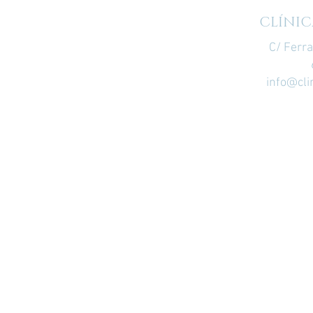
CLÍNIC
C/ Ferr
info@cli