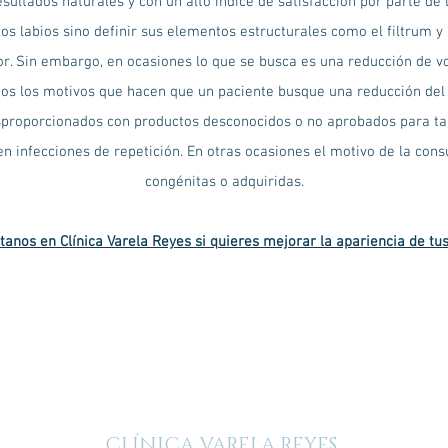
sultados naturales y con un alto índice de satisfacción por parte de
s labios sino definir sus elementos estructurales como el filtrum y s
rior. Sin embargo, en ocasiones lo que se busca es una reducción de 
hos los motivos que hacen que un paciente busque una reducción del
esproporcionados con productos desconocidos o no aprobados para tal 
ren infecciones de repetición. En otras ocasiones el motivo de la con
congénitas o adquiridas.
tanos en Clínica Varela Reyes si quieres mejorar la apariencia de tus
CLÍNICA VARELA REYES