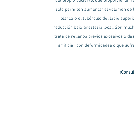
del propio paciente, que proporcionan re
solo permiten aumentar el volumen de lo
blanca o el tubérculo del labio supe
reducción bajo anestesia local. Son muc
trata de rellenos previos excesivos o d
artificial, con deformidades o que suf
¡Consúl