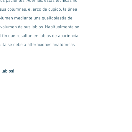
 los pacientes. Además, estas técnicas no
us columnas, el arco de cupido, la línea
volumen mediante una queiloplastia de
 volumen de sus labios. Habitualmente se
fin que resultan en labios de apariencia
sulta se debe a alteraciones anatómicas
 labios!