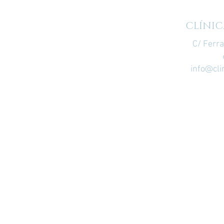
CLÍNIC
C/ Ferr
info@cli