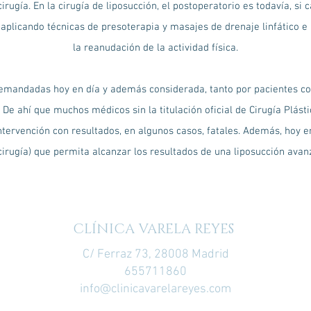
irugía. En la cirugía de liposucción, el postoperatorio es todavía, si
 aplicando técnicas de presoterapia y masajes de drenaje linfático e
la reanudación de la actividad física.
demandadas hoy en día y además considerada, tanto por pacientes c
d. De ahí que muchos médicos sin la titulación oficial de Cirugía Plá
intervención con resultados, en algunos casos, fatales. Además, hoy e
 cirugía) que permita alcanzar los resultados de una liposucción avan
CLÍNICA VARELA REYES
C/ Ferraz 73, 28008 Madrid
655711860
info@clinicavarelareyes.com