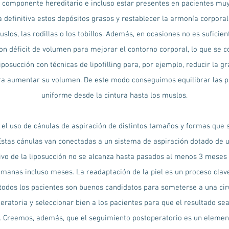
 componente hereditario e incluso estar presentes en pacientes muy 
a definitiva estos depósitos grasos y restablecer la armonía corpora
uslos, las rodillas o los tobillos. Además, en ocasiones no es sufici
n déficit de volumen para mejorar el contorno corporal, lo que se c
succión con técnicas de lipofilling para, por ejemplo, reducir la gra
para aumentar su volumen. De este modo conseguimos equilibrar las 
uniforme desde la cintura hasta los muslos.
e el uso de cánulas de aspiración de distintos tamaños y formas que 
s. Estas cánulas van conectadas a un sistema de aspiración dotado de
itivo de la liposucción no se alcanza hasta pasados al menos 3 meses 
manas incluso meses. La readaptación de la piel es un proceso clave 
no todos los pacientes son buenos candidatos para someterse a una cir
peratoria y seleccionar bien a los pacientes para que el resultado se
s. Creemos, además, que el seguimiento postoperatorio es un element